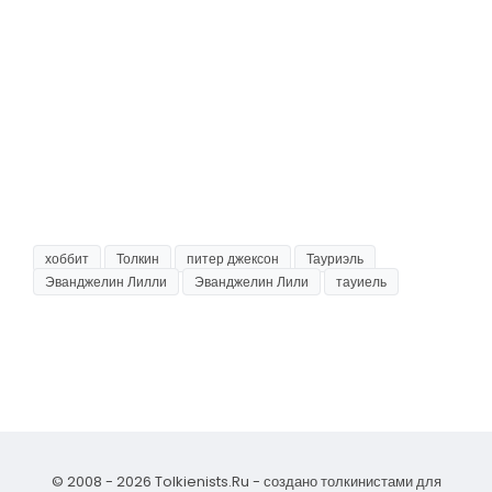
хоббит
Толкин
питер джексон
Тауриэль
Эванджелин Лилли
Эванджелин Лили
тауиель
© 2008 - 2026 Tolkienists.Ru - создано толкинистами для