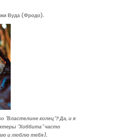
джи Вуда (Фродо).
 "Властелине колец"? Да, и я
актеры "Хоббита" часто
аю и люблю тебя).