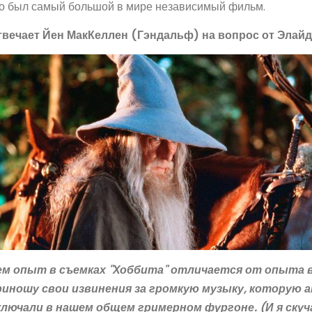
о был самый большой в мире независимый фильм.
твечает Йен МакКеллен (Гэндальф) на вопрос от Элай
ем опыт в съемках "Хоббита" отличается от опыта во
риношу свои извинения за громкую музыку, которую 
ключали в нашем общем гримерном фургоне. (И я скуч