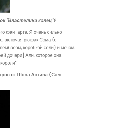
ок "Властелина колец"?
ого фан-арта. Я очень сильно
е, включая рюкзак Сэма (с
лембасом, коробкой соли) и мечом.
й дочери] Али, которое она
короля".
прос от Шона Астина (Сэм