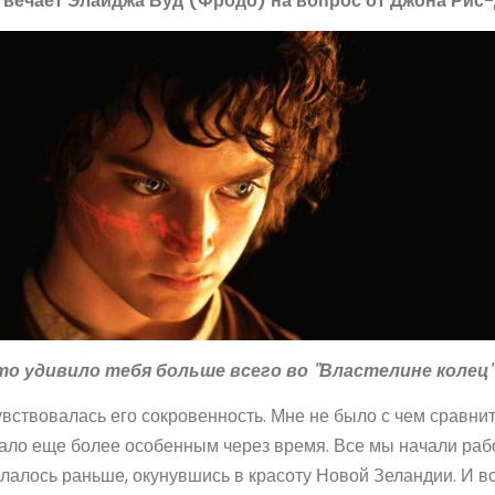
твечает Элайджа Вуд (Фродо) на вопрос от Джона Рис-
то удивило тебя больше всего во "Властелине колец"
вствовалась его сокровенность. Мне не было с чем сравнить
ало еще более особенным через время. Все мы начали работ
лалось раньше, окунувшись в красоту Новой Зеландии. И вс