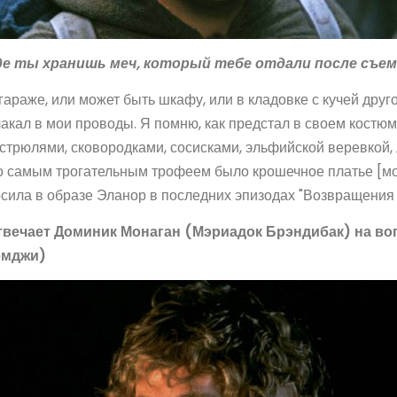
де ты хранишь меч, который тебе отдали после съем
гараже, или может быть шкафу, или в кладовке с кучей друг
акал в мои проводы. Я помню, как предстал в своем костюм
стрюлями, сковородками, сосисками, эльфийской веревкой, 
 самым трогательным трофеем было крошечное платье [мое
сила в образе Эланор в последних эпизодах "Возвращения 
твечает Доминик Монаган (Мэриадок Брэндибак) на во
эмджи)