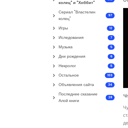
О
колец" и "Хоббит"
Сериал "Властелин
97
колец"
Игры
12
Иследования
7
Музыка
5
Дни рождения
6
Некролог
5
Остальное
103
Объявления сайта
34
Последнее сказание
Ч
28
Алой книги
Чу
ст
де