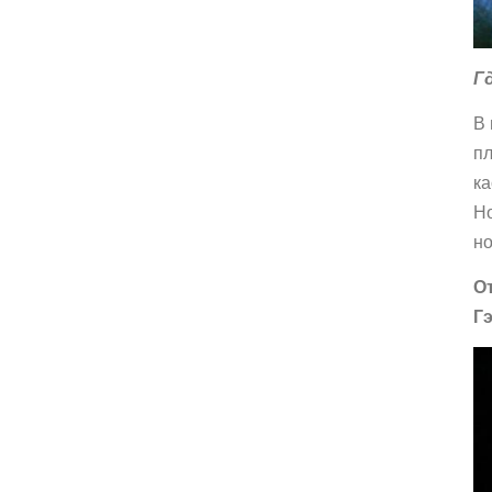
Г
В 
пл
ка
Но
но
О
Г