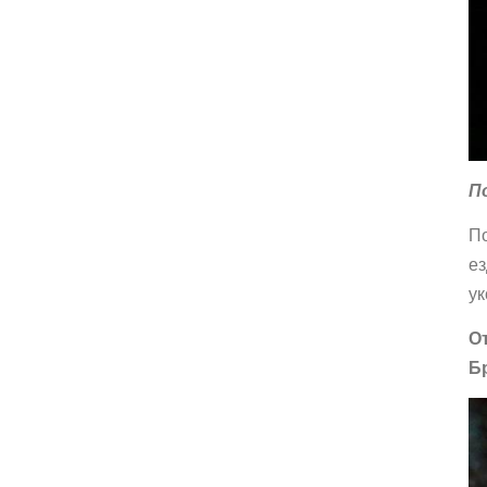
П
По
ез
ук
О
Б