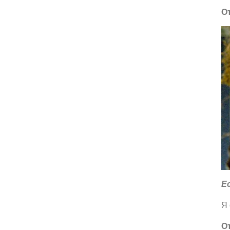
О
Е
Я 
О