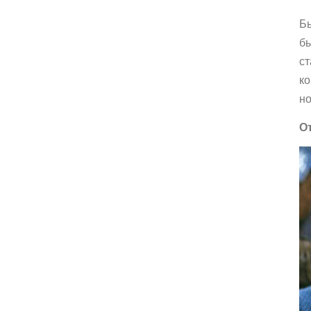
Бы
бы
ст
ко
но
О