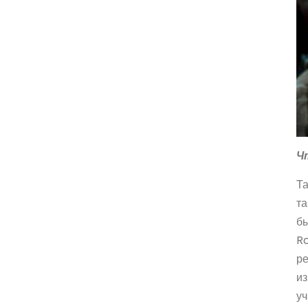
Ч
Та
та
бы
Ro
ре
из
уч