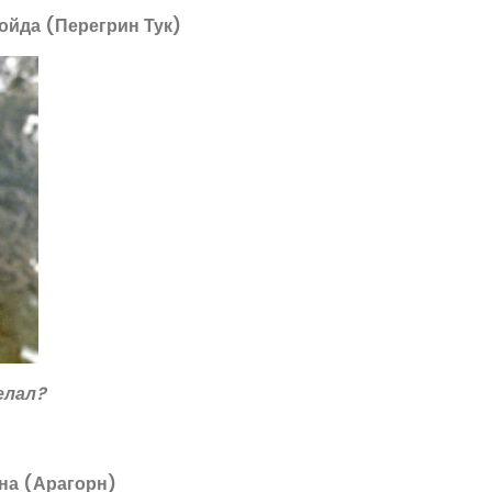
ойда (Перегрин Тук)
елал?
на (Арагорн)