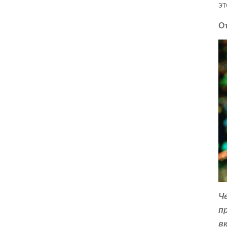
эт
О
Ч
п
в