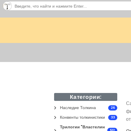
Категории:
С
Наследие Толкина
26
фи
Конвенты толкинистики
33
от
Трилогии "Властелин
512