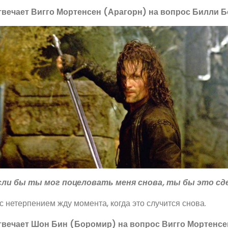
твечает Вигго Мортенсен (Арагорн) на вопрос Билли Б
сли бы ты мог поцеловать меня снова, ты бы это сд
с нетерпением жду момента, когда это случится снова.
твечает Шон Бин (Боромир) на вопрос Вигго Мортенсе