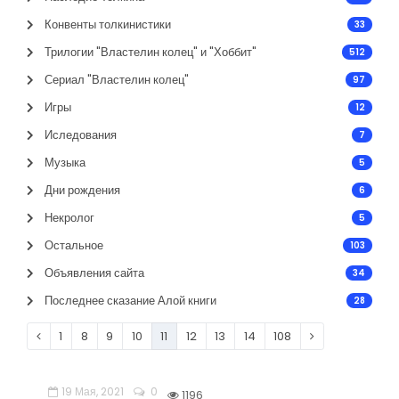
Конвенты толкинистики
33
Трилогии "Властелин колец" и "Хоббит"
512
Сериал "Властелин колец"
97
Игры
12
Иследования
7
Музыка
5
Дни рождения
6
Некролог
5
Остальное
103
Объявления сайта
34
Последнее сказание Алой книги
28
1
8
9
10
11
12
13
14
108
19 Мая, 2021
0
1196