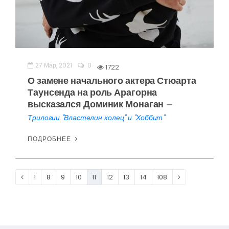
27 Мар, 2021
0
1722
О замене начального актера Стюарта
Таунсенда на роль Арагорна
высказался Доминик Монаган
—
Трилогии "Властелин колец" и "Хоббит"
ПОДРОБНЕЕ
1
8
9
10
11
12
13
14
108