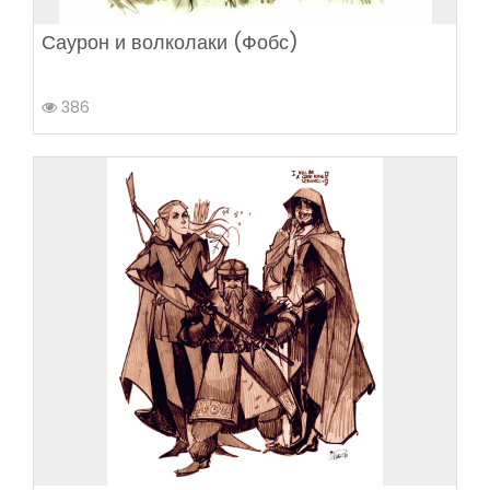
Саурон и волколаки (Фобс)
386