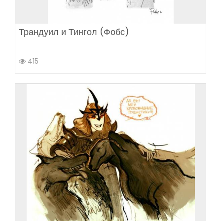
Трандуил и Тингол (Фобс)
415