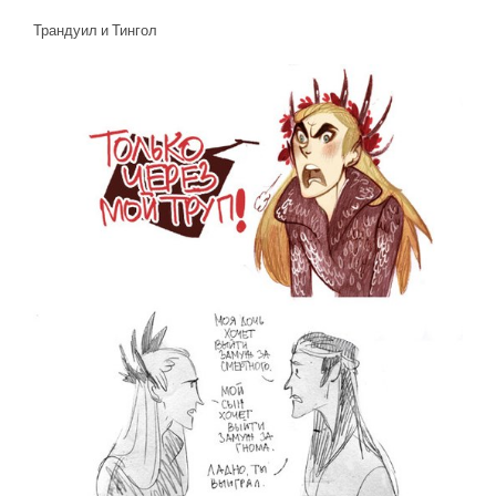
Трандуил и Тингол