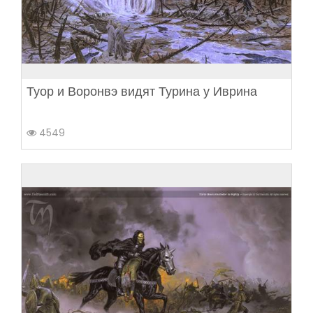
Туор и Воронвэ видят Турина у Иврина
4549