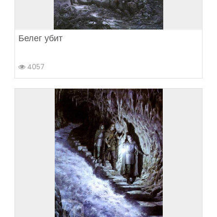
Белег убит
4057