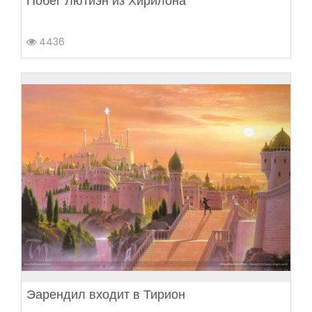
Побег Лютиэн из Хирилона
4436
Эарендил входит в Тирион