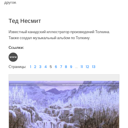
другое.
Тед Несмит
Известный канадский иллюстратор произведений Толкина.
Также создал музыкальный альбом по Толкину.
Ссылки:
Страницы:
1
2
3
4
5
6
7
8
9
...
11
12
13