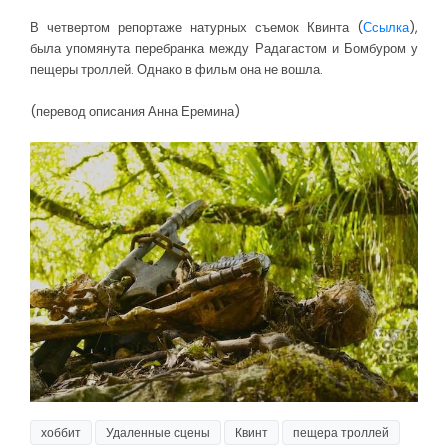
В четвертом репортаже натурных съемок Квинта (
Ссылка
),
была упомянута перебранка между Радагастом и Бомбуром у
пещеры троллей. Однако в фильм она не вошла.
(перевод описания Анна Еремина)
хоббит
Удаленные сцены
Квинт
пещера троллей