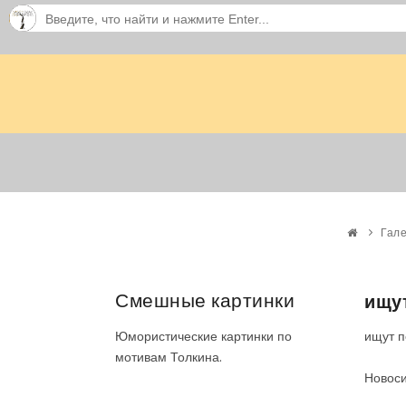
Гале
Смешные картинки
ищут
ищут п
Юмористические картинки по
мотивам Толкина.
Новоси