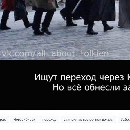
рас
Новосибирск
переход
станция метро речной вокзал
Забо