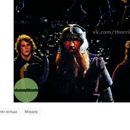
тво кольца
Мордор