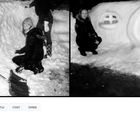
ты
снег
зима