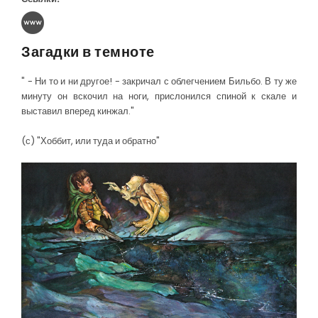
Загадки в темноте
" - Ни то и ни другое! - закричал с облегчением Бильбо. В ту же
минуту он вскочил на ноги, прислонился спиной к скале и
выставил вперед кинжал."
(с) "Хоббит, или туда и обратно"