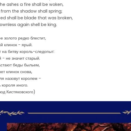
he ashes a fire shall be woken,
t from the shadow shall spring;
d shall be blade that was broken,
ownless again shell be king.
е золото редко блестит,
й клинок - ярый.
 на битву король-следопыт:
 - не значит старый.
стают беды быльем,
ет клинок снова,
ля назовут королем -
ь короля иного.
од Кистяковского)