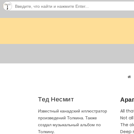
Тед Несмит
Араг
All tha
Известный канадский иллюстратор
Not al
произведений Толкина. Также
The ol
создал музыкальный альбом по
Deep r
Толкину.