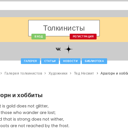
Толкинисты
ВХОД
РЕГИСТРАЦИЯ
ГАЛЕРЕЯ
СТАТЬИ
НОВОСТИ
БИБЛИОТЕКА
Галерея толкинистов
Художники
Тед Несмит
Арагорн и хоб
орн и хоббиты
t is gold does not glitter,
l those who wander are lost;
d that is strong does not wither,
oots are not reached by the frost.