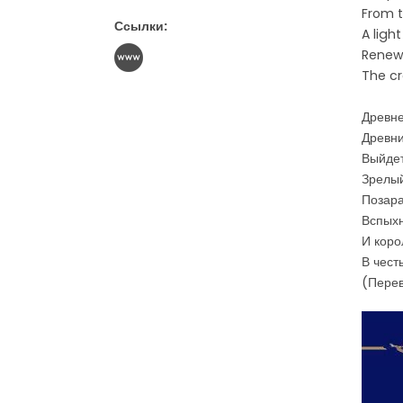
From t
Ссылки:
A ligh
Renewe
The cr
Древне
Древни
Выйдет
Зрелый
Позара
Вспыхн
И коро
В чест
(Перев