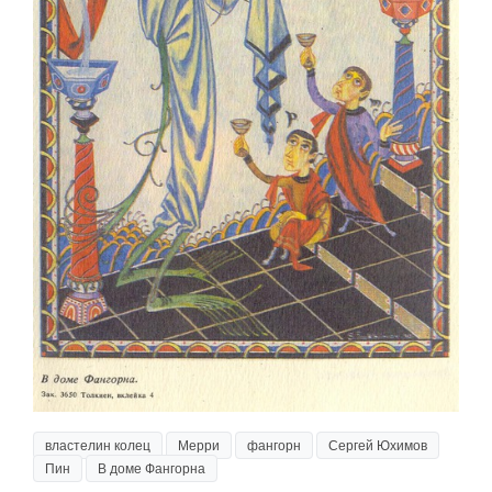
властелин колец
Мерри
фангорн
Сергей Юхимов
Пин
В доме Фангорна