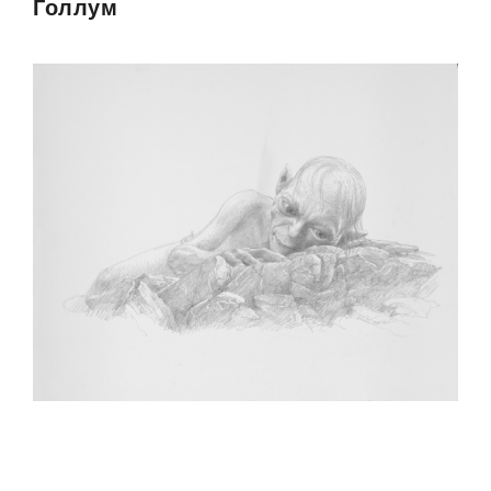
Голлум