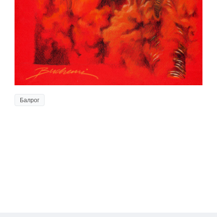
Балрог