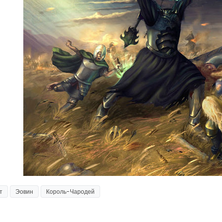
т
Эовин
Король-Чародей