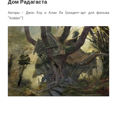
Дом Радагаста
Авторы - Джон Хоу и Алан Ли (концепт-арт для фильма
"Хоббит")