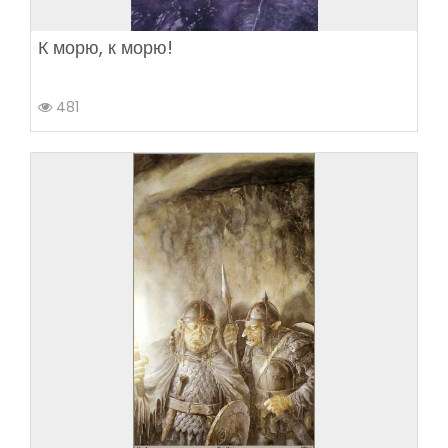
К морю, к морю!
481