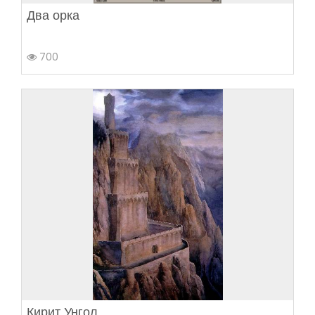
Два орка
700
Кирит Унгол