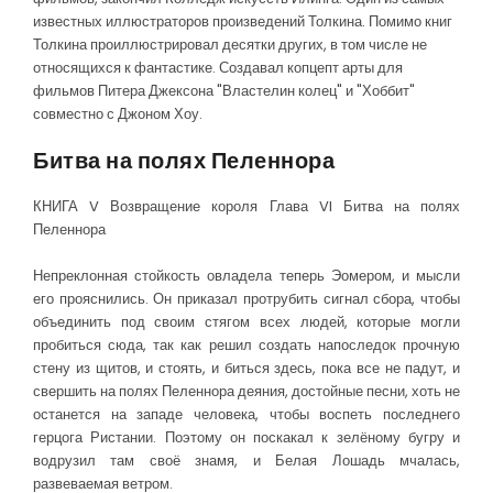
известных иллюстраторов произведений Толкина. Помимо книг
Толкина проиллюстрировал десятки других, в том числе не
относящихся к фантастике. Создавал копцепт арты для
фильмов Питера Джексона "Властелин колец" и "Хоббит"
совместно с Джоном Хоу.
Битва на полях Пеленнора
КНИГА V Возвращение короля Глава VI Битва на полях
Пеленнора
Непреклонная стойкость овладела теперь Эомером, и мысли
его прояснились. Он приказал протрубить сигнал сбора, чтобы
объединить под своим стягом всех людей, которые могли
пробиться сюда, так как решил создать напоследок прочную
стену из щитов, и стоять, и биться здесь, пока все не падут, и
свершить на полях Пеленнора деяния, достойные песни, хоть не
останется на западе человека, чтобы воспеть последнего
герцога Ристании. Поэтому он поскакал к зелёному бугру и
водрузил там своё знамя, и Белая Лошадь мчалась,
развеваемая ветром.