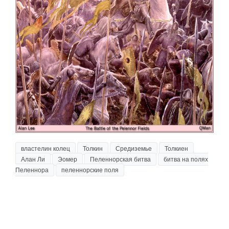
властелин колец
Толкин
Средиземье
Толкиен
Алан Ли
Эомер
Пеленнорская битва
битва на полях
Пеленнора
пеленнорские поля