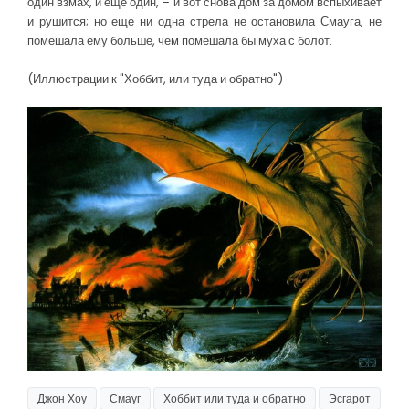
один взмах, и еще один, – и вот снова дом за домом вспыхивает
и рушится; но еще ни одна стрела не остановила Смауга, не
помешала ему больше, чем помешала бы муха с болот.
(Иллюстрации к "Хоббит, или туда и обратно")
Джон Хоу
Смауг
Хоббит или туда и обратно
Эсгарот