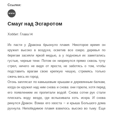
Ссылки:
Смауг над Эсгаротом
Хоббит. Глава 14
Из пасти у Дракона брызнуло пламя. Некоторое время он
кружил высоко в воздухе, осветив все озеро; деревья по
берегам засияли яркой медью, а у подножья их заметались
густые, черные тени. Потом он низринулся прямо сквозь тучу
стрел, ничего не видя от ярости, не заботясь о том, чтобы
подставить врагам свою крепкую чешую, стремясь только
сжечь весь их город.
Огонь заплясал по камышовым крышам и деревянным балкам,
когда он кружил над ним снова и снова: они горели, хотя перед
его появлением их пропитали водой. Снова сотни рук стали
плескать воду везде, где вспыхивала хоть искра. И снова
ринулся Дракон. Взмах его хвоста – и крыша Большого дома
рухнула. Непобедимое пламя взвилось высоко во тьму. Еще