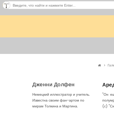
Гал
Дженни Долфен
Аре
"Он е
Немецкий иллюстратор и учитель.
полумр
Известна своим фан-артом по
(с) "С
мирам Толкина и Мартина.