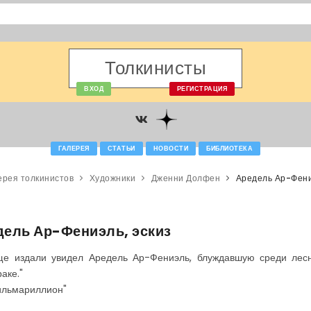
Толкинисты
ВХОД
РЕГИСТРАЦИЯ
ГАЛЕРЕЯ
СТАТЬИ
НОВОСТИ
БИБЛИОТЕКА
ерея толкинистов
Художники
Дженни Долфен
Аредель Ар-Фени
дель Ар-Фениэль, эскиз
ще издали увидел Аредель Ар-Фениэль, блуждавшую среди лес
аке."
ильмариллион"