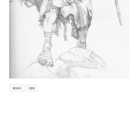
воин
орк