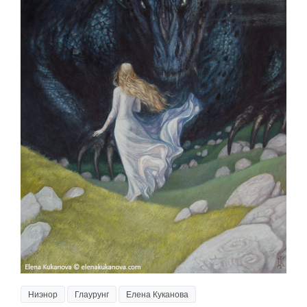
Ниэнор
Глаурунг
Елена Куканова