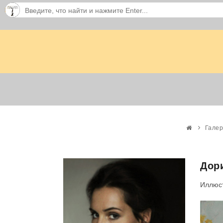
Галер
Дори
Иллюст