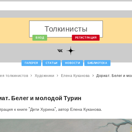
Толкинисты
ВХОД
РЕГИСТРАЦИЯ
ГАЛЕРЕЯ
СТАТЬИ
НОВОСТИ
БИБЛИОТЕКА
ея толкинистов
Художники
Елена Куканова
Дориат. Белег и мо
ат. Белег и молодой Турин
рация к книге "Дети Хурина", автор Елена Куканова.