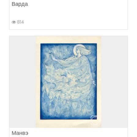
Варда
814
Манвэ