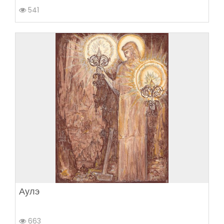
541
Аулэ
663