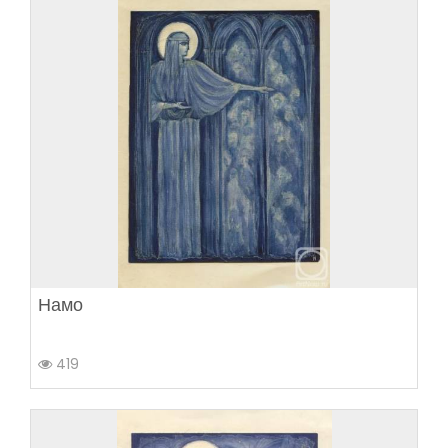
Намо
419