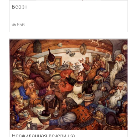
Беорн
556
Неожиданная вечеринка