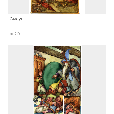
Смауг
710