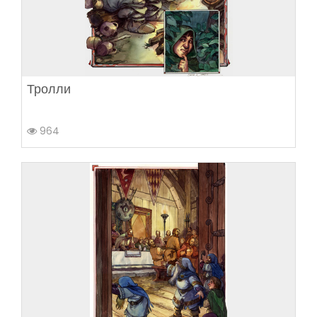
Тролли
964