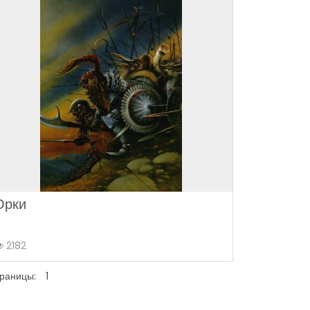
Орки
2182
раницы:
1