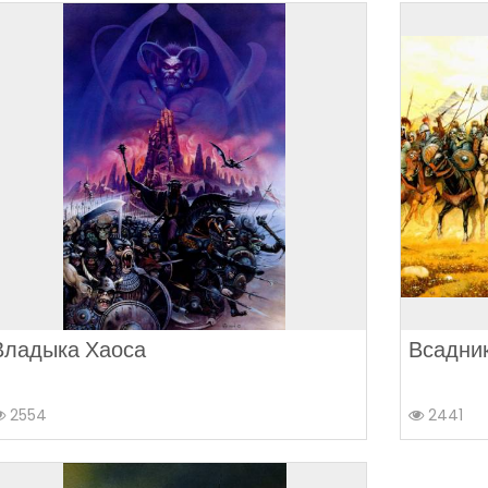
Владыка Хаоса
Всадни
2554
2441