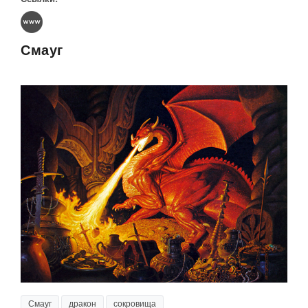
Смауг
Смауг
дракон
сокровища