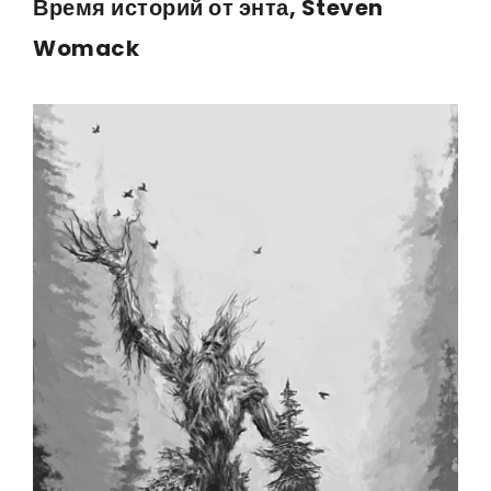
Время историй от энта, Steven
Womack