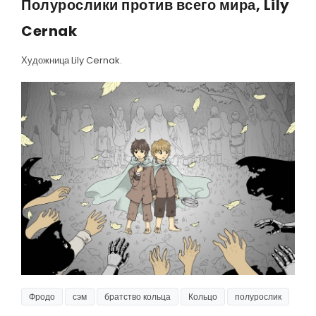
Полурослики против всего мира, Lily
Cernak
Художница Lily Cernak.
Фродо
сэм
братство кольца
Кольцо
полурослик