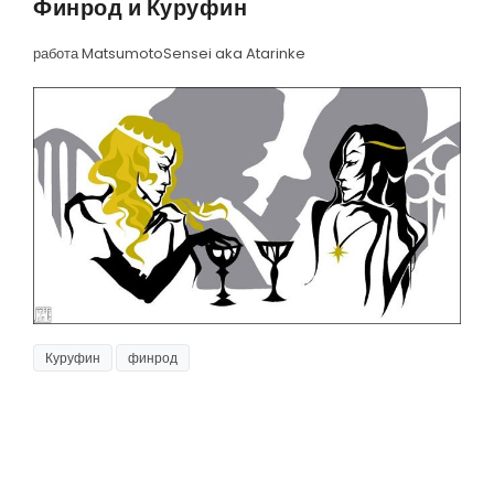
Финрод и Куруфин
работа MatsumotoSensei aka Atarinke
Куруфин
финрод