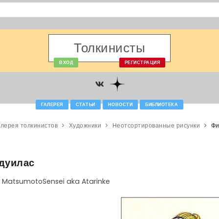
Толкинисты
ВХОД
РЕГИСТРАЦИЯ
ГАЛЕРЕЯ
СТАТЬИ
НОВОСТИ
БИБЛИОТЕКА
алерея толкинистов
Художники
Неотсортированные рисунки
Фи
дуилас
а MatsumotoSensei aka Atarinke