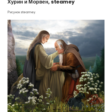
Хурин и Морвен, steamey
Рисунок steamey.