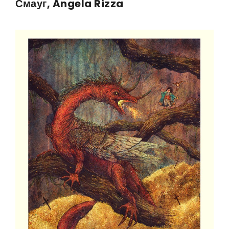
Смауг, Angela Rizza