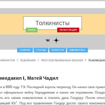
Толкинисты
ВХОД
РЕГИСТРАЦИЯ
ГАЛЕРЕЯ
СТАТЬИ
НОВОСТИ
БИБЛИОТЕКА
олкинистов
Художники
Неотсортированные рисунки
Хьярмедаки
медакил I, Матей Чадил
я в 899 году ТЭ. Последний король-мореход. Он начал свое правл
ил официально войну Харадримам и нанес им поражение. Осада 
ть его своим повелителем и платить дань Гондору. После этог
ивший Юг". Под его правлением Гондор достиг своего максимал