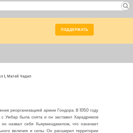
ПОДДЕРЖАТЬ
л I, Матей Чадил
ение реорганизацией армии Гондора. В 1050 году
с Умбар была снята и он заставил Харадримов
о он назвал себя Хьярмендакилом, что означает
ьного величия и силы. Он расширил территории