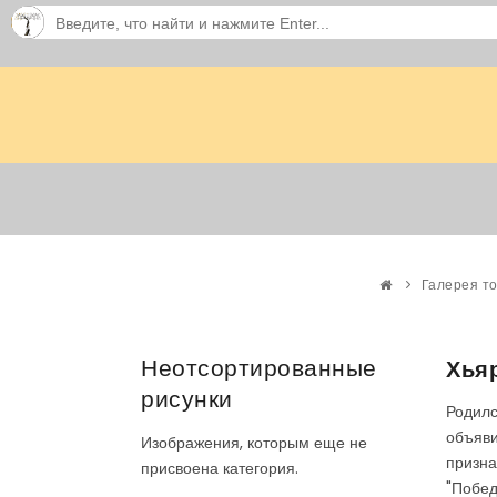
Галерея т
Неотсортированные
Хьяр
рисунки
Родилс
объяв
Изображения, которым еще не
призна
присвоена категория.
"Побед