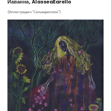
Йаванна, AlasseaEarello
(Иллюстрации к "Сильмариллион")