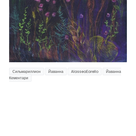
Сильмариллион
Йаванна
AlasseaEarello
Йаванна
Кементари