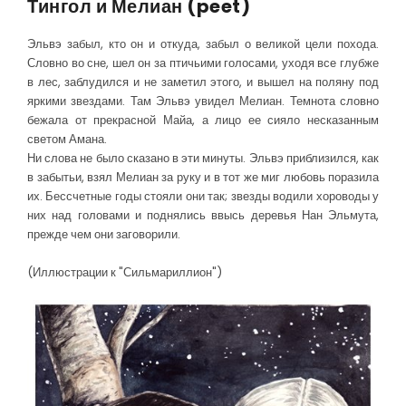
Тингол и Мелиан (peet)
Эльвэ забыл, кто он и откуда, забыл о великой цели похода.
Словно во сне, шел он за птичьими голосами, уходя все глубже
в лес, заблудился и не заметил этого, и вышел на поляну под
яркими звездами. Там Эльвэ увидел Мелиан. Темнота словно
бежала от прекрасной Майа, а лицо ее сияло несказанным
светом Амана.
Ни слова не было сказано в эти минуты. Эльвэ приблизился, как
в забытьи, взял Мелиан за руку и в тот же миг любовь поразила
их. Бессчетные годы стояли они так; звезды водили хороводы у
них над головами и поднялись ввысь деревья Нан Эльмута,
прежде чем они заговорили.
(Иллюстрации к "Сильмариллион")