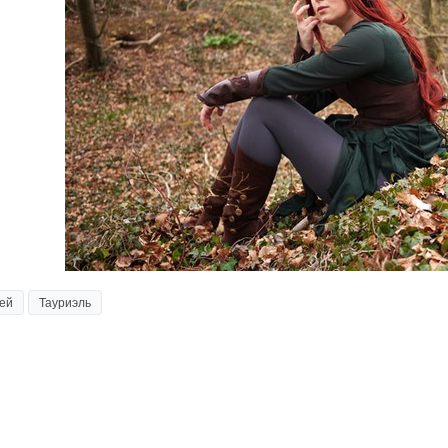
ей
Тауриэль