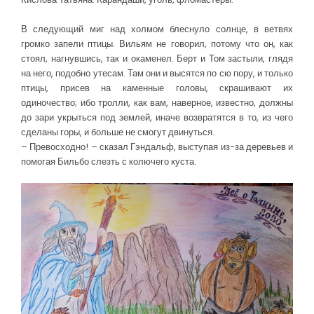
В следующий миг над холмом блеснуло солнце, в ветвях
громко запели птицы. Вильям не говорил, потому что он, как
стоял, нагнувшись, так и окаменел. Берт и Том застыли, глядя
на него, подобно утесам. Там они и высятся по сю пору, и только
птицы, присев на каменные головы, скрашивают их
одиночество; ибо тролли, как вам, наверное, известно, должны
до зари укрыться под землей, иначе возвратятся в то, из чего
сделаны горы, и больше не смогут двинуться.
– Превосходно! – сказал Гэндальф, выступая из-за деревьев и
помогая Бильбо слезть с колючего куста.