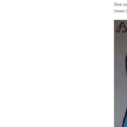
Она на
точно 