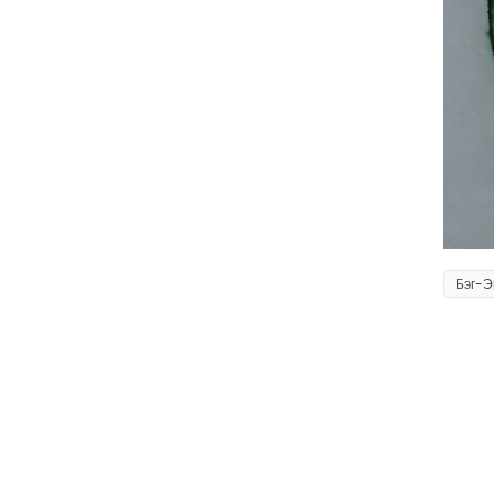
Бэг-Э