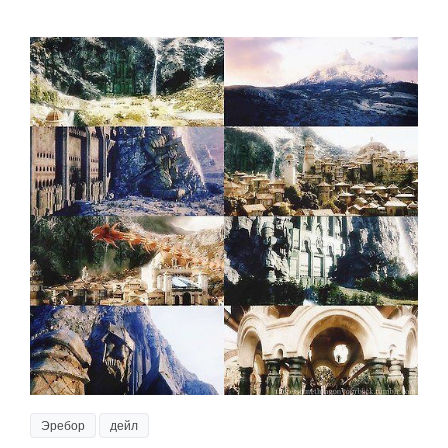
Эребор
дейл