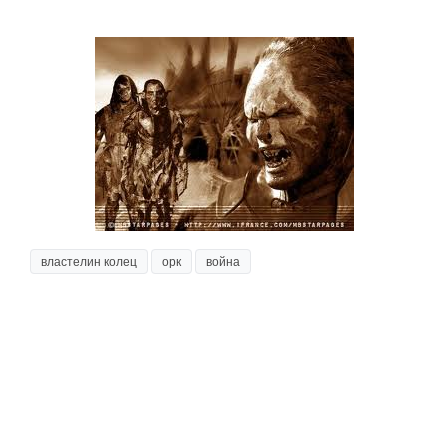
властелин колец
орк
война