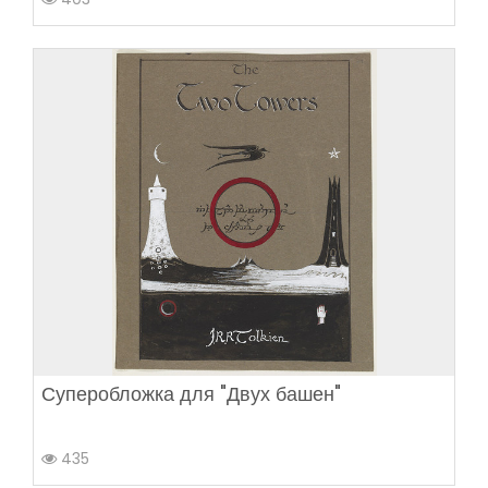
Суперобложка для "Двух башен"
435