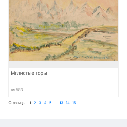
Мглистые горы
583
Страницы:
1
2
3
4
5
...
13
14
15