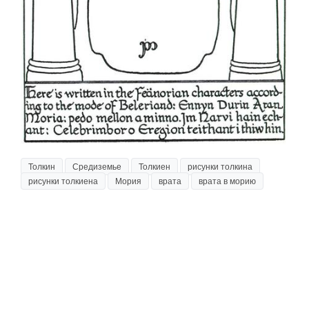
Толкин
Средиземье
Толкиен
рисунки толкина
рисунки толкиена
Мория
врата
врата в морию