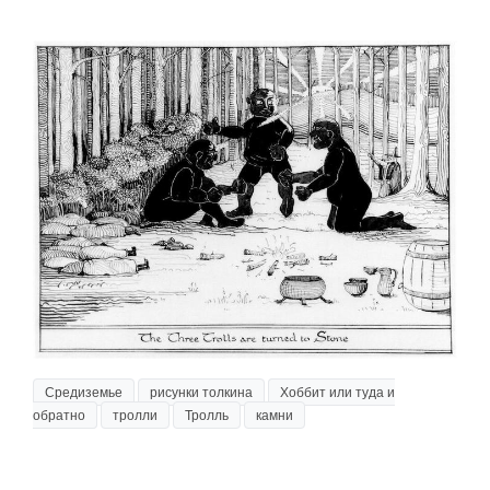
Средиземье
рисунки толкина
Хоббит или туда и
обратно
тролли
Тролль
камни