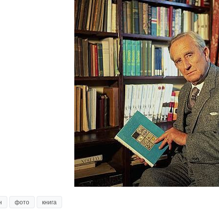
н
фото
книга