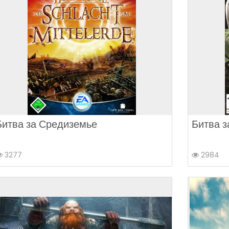
Битва за Средиземье
Битва з
3277
2984