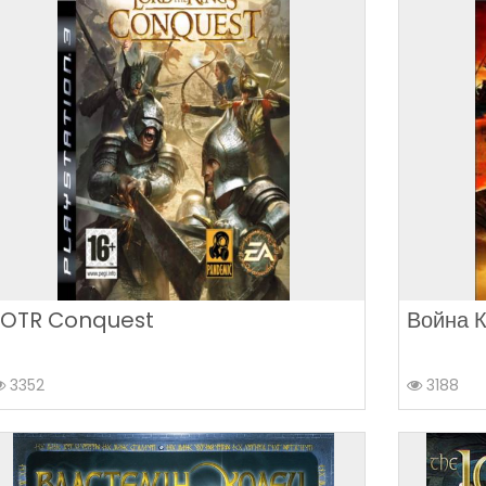
LOTR Conquest
Война 
3352
3188