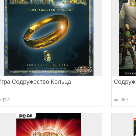
Игра Содружество Кольца
Содруж
1271
1367