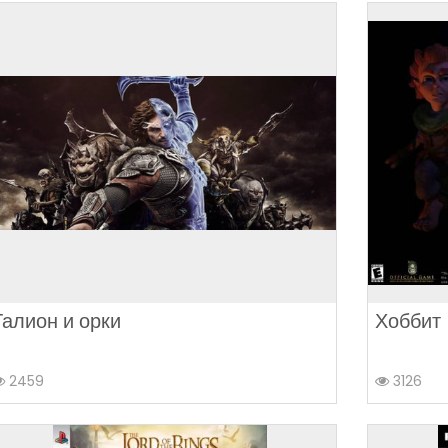
Талион и орки
Хоббит
2459
3126