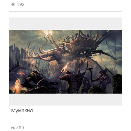
492
Мумакил
399