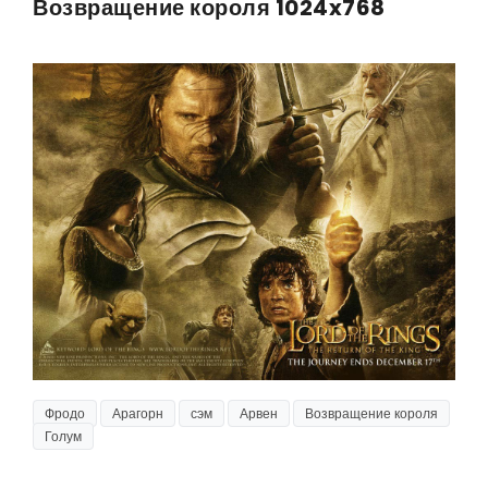
Возвращение короля 1024x768
Фродо
Арагорн
сэм
Арвен
Возвращение короля
Голум