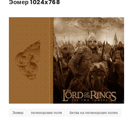
Эомер 1024x768
Эомер
пеленорские поля
битва на пеленорских полях